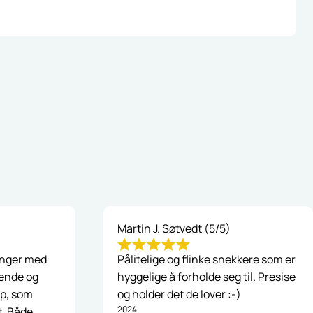
Martin J. Søtvedt (5/5)
inger med
Pålitelige og flinke snekkere som er
lende og
hyggelige å forholde seg til. Presise
ap, som
og holder det de lover :-)
2024
t. Både