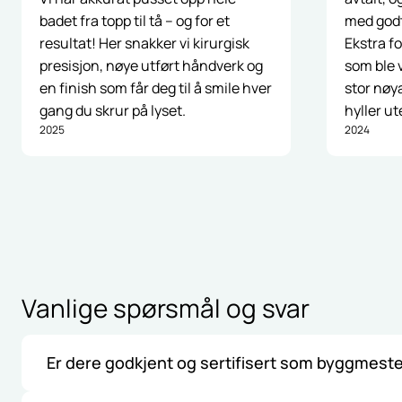
badet fra topp til tå – og for et
med godt
resultat! Her snakker vi kirurgisk
Ekstra 
presisjon, nøye utført håndverk og
som ble v
en finish som får deg til å smile hver
stor nøy
gang du skrur på lyset.
hyller ut
2025
2024
Vanlige spørsmål og svar
Er dere godkjent og sertifisert som byggmest
Ja, vi er fullt ut godkjente og sertifiserte som byggmest