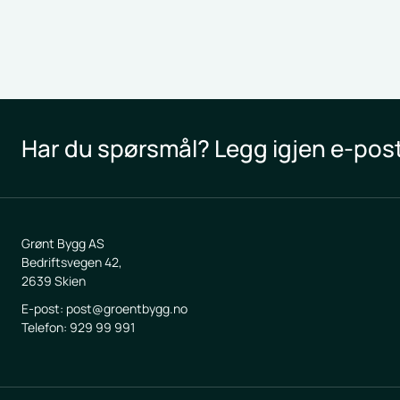
for å håndtere alt på en profesjonell måte slik at prosj
Har du spørsmål? Legg igjen e-poste
Grønt Bygg AS
Bedriftsvegen 42,
2639 Skien
E-post: post@groentbygg.no
Telefon: 929 99 991