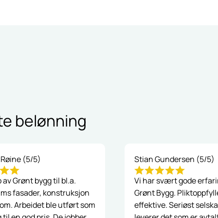
te belønning
 Røine (5/5)
Stian Gundersen (5/5)
p av Grønt bygg til bl.a.
Vi har svært gode erfar
ms fasader, konstruksjon
Grønt Bygg. Pliktoppfyl
om. Arbeidet ble utført som
effektive. Seriøst selsk
g til en god pris. De jobber
leverer det som er avtal