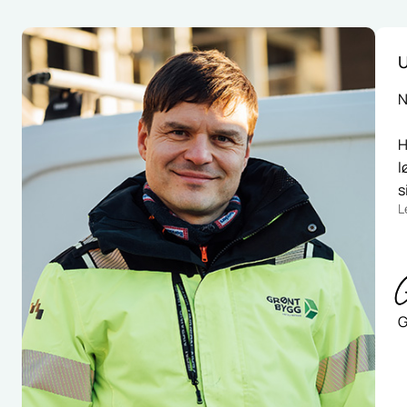
U
N
H
l
s
L
G