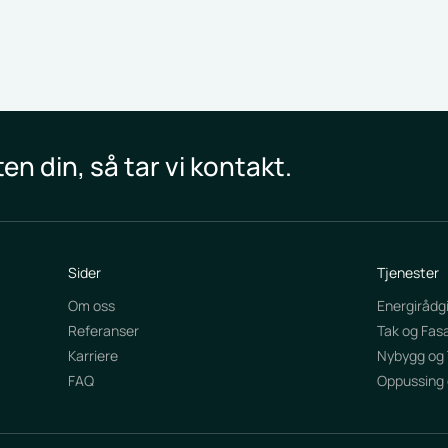
ektet fortsetter uten unødvendige forsinkelser.
n din, så tar vi kontakt.
Sider
Tjenester
Om oss
Energirådgi
Referanser
Tak og Fas
Karriere
Nybygg og 
FAQ
Oppussing 