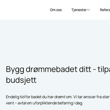
Om oss
Tjenester
Refer
Om oss
Refer
Bygg drømmebadet ditt - tilp
budsjett
Endelig tid for badet du har drømt om. Vi tar ansvar fra start t
vent – avtal en uforpliktende befaring i dag.