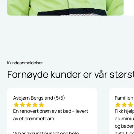
Kundeanmeldelser
Fornøyde kunder er vår størs
Asbjørn Bergsland (5/5)
Familien
En renovert drøm av et bad – levert
Fikk hjel
av et drømmeteam!
aluminiu
og bader
Vi har akkurat pusset opp hele
avtalt, o