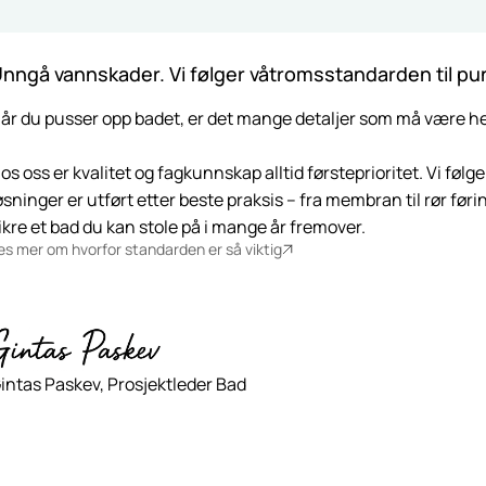
nngå vannskader. Vi følger våtromsstandarden til pun
år du pusser opp badet, er det mange detaljer som må være helt r
os oss er kvalitet og fagkunnskap alltid førsteprioritet. Vi føl
øsninger er utført etter beste praksis – fra membran til rør før
ikre et bad du kan stole på i mange år fremover.
es mer om hvorfor standarden er så viktig
intas Paskev, Prosjektleder Bad