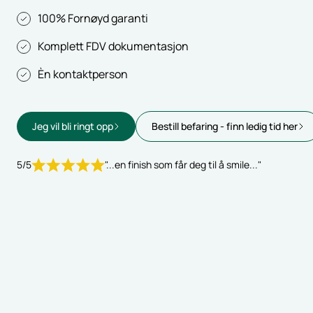
100% Fornøyd garanti
Komplett FDV dokumentasjon
Èn kontaktperson
Jeg vil bli ringt opp
Bestill befaring - finn ledig tid her
5/5
"...en finish som får deg til å smile..."